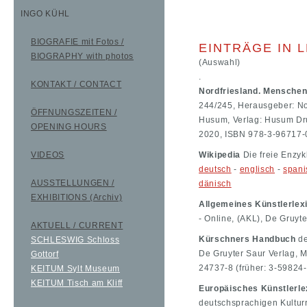
INGO KÜHL
BIOGRAFIE mit Fotos /
EINTRÄGE IN 
BIOGRAPHY with photos
(Auswahl)
.
KONTAKT / CONTACT
Nordfriesland. Menschen
244/245, Herausgeber: N
ÖFFNUNGSZEITEN /
Husum, Verlag: Husum Dru
OPENING HOURS
2020, ISBN 978-3-96717-
VIDEOS
Wikipedia
Die freie Enzyk
deutsch
-
englisch
-
spani
AUSSTELLUNGEN /
dänisch
EXHIBITIONS (Archiv)
Allgemeines Künstlerlex
- Online, (AKL), De Gruyt
AKTUELL / CURRENT
Kürschners Handbuch
de
SCHLESWIG Schloss
De Gruyter Saur Verlag, 
Gottorf
24737-8 (früher: 3-59824
KEITUM Sylt Museum
KEITUM Tisch am Kliff
Europäisches Künstlerle
deutschsprachigen Kultur