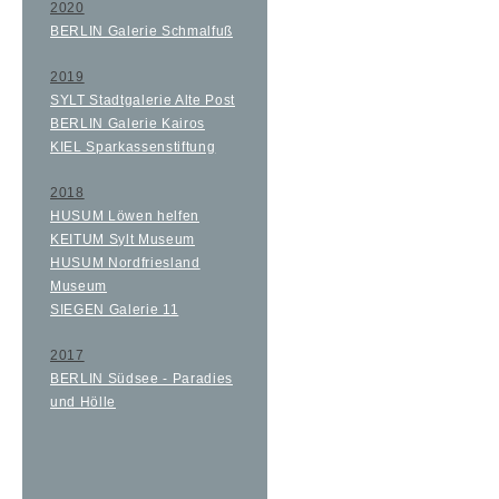
2020
BERLIN Galerie Schmalfuß
2019
SYLT Stadtgalerie Alte Post
BERLIN Galerie Kairos
KIEL Sparkassenstiftung
2018
HUSUM Löwen helfen
KEITUM Sylt Museum
HUSUM Nordfriesland
Museum
SIEGEN Galerie 11
2017
BERLIN Südsee - Paradies
und Hölle