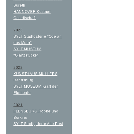
Sureth
HANNOVER Kestner
Gesellschaft
2023
SYLT Stadtgalerie "Ode an
das Meer"
SYLT MUSEUM
"Glanzstücke"
2022
KUNSTHAUS MÜLLERS,
Rendsburg
SYLT MUSEUM Kraft der
Elemente
2021
FLENSBURG Robbe und
Berking
SYLT Stadtgalerie Alte Post