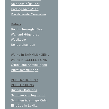
Architektur Ölbilder
Katalog Arch-Phan
Darstellende Geometrie
Reliefs
Boot in bewegter See
Wal und Hügelgrab
Westküste
Seligpreisungen
Werke in SAMMLUNGEN /
Works in COLLECTIONS
Öffentliche Sammlungen
Privatsammlungen
PUBLIKATIONEN /
PUBLICATIONS
Bücher / Kataloge
Schriften von Ingo Kühl
Schriften über Ingo Kühl
Einträge in Lexika