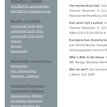
KOMMEND / COMING
Taschenlexikon Sylt
, he
SALZBURG Landestheater
Thomas Steensen, S. 210,
BAYREUTH Friedrichsforum
Neumünster/Hamburg 201
BILDER / PICTURES
Das neue Sylt Lexikon
, 
Landschaft 2026-2021
Thomas Steensen, S. 210,
Landschaft 2020-2011
ISBN 978-3-529-05518-8
Landschaft 2010-1978
Europäisches Künstlerle
Südsee
und Zeichenkunst. Ausgab
Mensch
herausgegeben von Kurt 
Druckgrafik
Who's Who in Germany
,
Bilderzyklen / picture cycles
lBP Verlag, Montreal Berli
Winterreise
Wer ist wer?
Das Deutsch
Vier Jahreszeiten
Lübeck, seit 1990
Tetenbüll - Pastorat
Architektur-Phantasien /
Architectural Fantasies
Zeichnungen, Ölbilder
Architektur-Skulpturen
Werkverzeichnis der