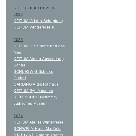
RÜCKBLICK / REVIEW
2026
KEITUM Ort der Schöpfung
KEITUM Winterreise II
2025
KEITUM Die Sonne und das
Meer
KEITUM Atelier Ausstellung
Sonne
SCHLESWIG Schloss
Gottorf
GARDING Altes Rathaus
KEITUM Sylt Museum
ROTENBURG (Wümme)
Jüdisches Museum
2024
KEITUM Atelier Winterreise
SCHWELM Haus Martfeld
STADLAND Galerie Ysabel