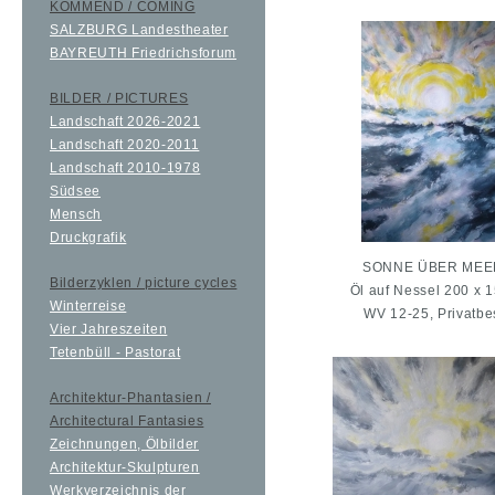
KOMMEND / COMING
SALZBURG Landestheater
BAYREUTH Friedrichsforum
BILDER / PICTURES
Landschaft 2026-2021
Landschaft 2020-2011
Landschaft 2010-1978
Südsee
Mensch
Druckgrafik
SONNE ÜBER MEER
Bilderzyklen / picture cycles
Öl auf Nessel 200 x 
Winterreise
WV 12-25, Privatbe
Vier Jahreszeiten
Tetenbüll - Pastorat
Architektur-Phantasien /
Architectural Fantasies
Zeichnungen, Ölbilder
Architektur-Skulpturen
Werkverzeichnis der