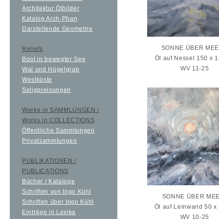
Architektur Ölbilder
Katalog Arch-Phan
Darstellende Geometrie
SONNE ÜBER MEE
Reliefs
Öl auf Nessel 150 x 
Boot in bewegter See
WV 11-25
Wal und Hügelgrab
Westküste
Seligpreisungen
Werke in SAMMLUNGEN /
Works in COLLECTIONS
Öffentliche Sammlungen
Privatsammlungen
PUBLIKATIONEN /
PUBLICATIONS
Bücher / Kataloge
Schriften von Ingo Kühl
SONNE ÜBER MEE
Schriften über Ingo Kühl
Öl auf Leinwand 50 x
Einträge in Lexika
WV 10-25