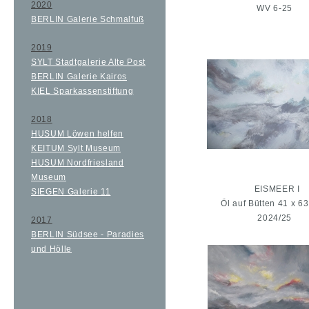
2020
WV 6-25
BERLIN Galerie Schmalfuß
2019
SYLT Stadtgalerie Alte Post
BERLIN Galerie Kairos
KIEL Sparkassenstiftung
2018
HUSUM Löwen helfen
KEITUM Sylt Museum
HUSUM Nordfriesland
Museum
EISMEER I
SIEGEN Galerie 11
Öl auf Bütten 41 x 6
2024/25
2017
BERLIN Südsee - Paradies
und Hölle