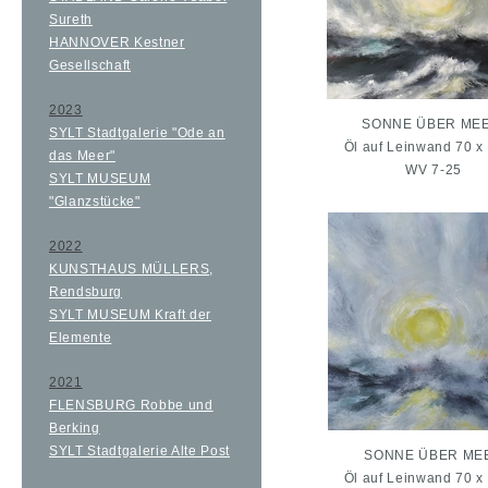
Sureth
HANNOVER Kestner
Gesellschaft
2023
SONNE ÜBER MEER
SYLT Stadtgalerie "Ode an
Öl auf Leinwand 70 x
das Meer"
WV 7-25
SYLT MUSEUM
"Glanzstücke"
2022
KUNSTHAUS MÜLLERS,
Rendsburg
SYLT MUSEUM Kraft der
Elemente
2021
FLENSBURG Robbe und
Berking
SYLT Stadtgalerie Alte Post
SONNE ÜBER MEE
Öl auf Leinwand 70 x