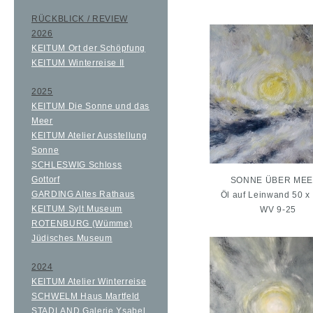
RÜCKBLICK / REVIEW
2026
KEITUM Ort der Schöpfung
KEITUM Winterreise II
2025
KEITUM Die Sonne und das
Meer
KEITUM Atelier Ausstellung
Sonne
SCHLESWIG Schloss
Gottorf
SONNE ÜBER MEE
GARDING Altes Rathaus
Öl auf Leinwand 50 x
KEITUM Sylt Museum
WV 9-25
ROTENBURG (Wümme)
Jüdisches Museum
2024
KEITUM Atelier Winterreise
SCHWELM Haus Martfeld
STADLAND Galerie Ysabel