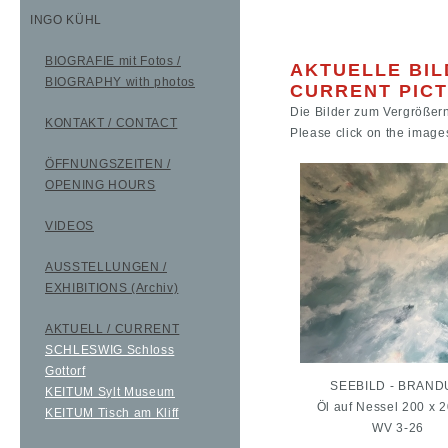
INGO KÜHL
BIOGRAFIE mit Fotos /
AKTUELLE BIL
BIOGRAPHY with photos
CURRENT PIC
Die Bilder zum Vergrößern
KONTAKT / CONTACT
Please click on the image
ÖFFNUNGSZEITEN /
OPENING HOURS
VIDEOS
AUSSTELLUNGEN /
EXHIBITIONS (Archiv)
AKTUELL / CURRENT
SCHLESWIG Schloss
Gottorf
SEEBILD - BRAN
KEITUM Sylt Museum
Öl auf Nessel 200 x 
KEITUM Tisch am Kliff
WV 3-26