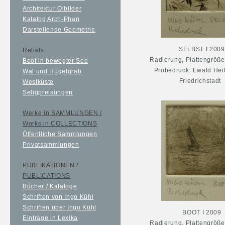
Architektur Ölbilder
Katalog Arch-Phan
Darstellende Geometrie
SELBST I 2009
Reliefs
Radierung, Plattengröße
Boot in bewegter See
Probedruck: Ewald Hei
Wal und Hügelgrab
Friedrichstadt
Westküste
Seligpreisungen
Werke in SAMMLUNGEN /
Works in COLLECTIONS
Öffentliche Sammlungen
Privatsammlungen
PUBLIKATIONEN /
PUBLICATIONS
Bücher / Kataloge
Schriften von Ingo Kühl
Schriften über Ingo Kühl
BOOT I 2009
Einträge in Lexika
Radierung, Plattengröße