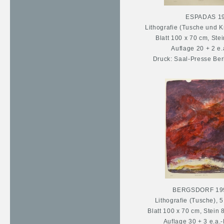
ESPADAS 1
Lithografie (Tusche und K
Blatt 100 x 70 cm, Ste
Auflage 20 + 2 e.
Druck: Saal-Presse Ber
BERGSDORF 19
Lithografie (Tusche), 
Blatt 100 x 70 cm, Stein 
Auflage 30 + 3 e.a.-