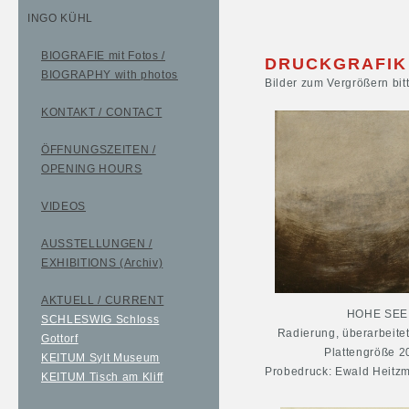
INGO KÜHL
BIOGRAFIE mit Fotos /
DRUCKGRAFIK
BIOGRAPHY with photos
Bilder zum Vergrößern bit
KONTAKT / CONTACT
ÖFFNUNGSZEITEN /
OPENING HOURS
VIDEOS
AUSSTELLUNGEN /
EXHIBITIONS (Archiv)
AKTUELL / CURRENT
HOHE SEE
SCHLESWIG Schloss
Radierung, überarbeitet
Gottorf
Plattengröße 2
KEITUM Sylt Museum
Probedruck: Ewald Heitzm
KEITUM Tisch am Kliff