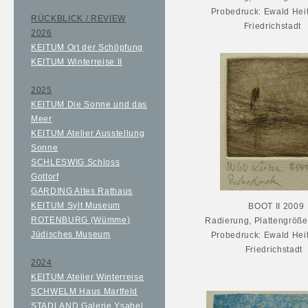
Probedruck: Ewald Hei
RÜCKBLICK / REVIEW
Friedrichstadt
2026
KEITUM Ort der Schöpfung
KEITUM Winterreise II
2025
KEITUM Die Sonne und das
Meer
KEITUM Atelier Ausstellung
Sonne
SCHLESWIG Schloss
Gottorf
GARDING Altes Rathaus
KEITUM Sylt Museum
BOOT II 2009
ROTENBURG (Wümme)
Radierung, Plattengröße
Jüdisches Museum
Probedruck: Ewald Hei
Friedrichstadt
2024
KEITUM Atelier Winterreise
SCHWELM Haus Martfeld
STADLAND Galerie Ysabel