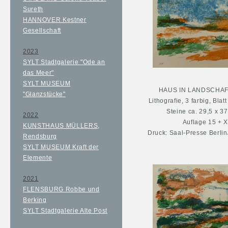
Sureth
HANNOVER Kestner
Gesellschaft
2023
SYLT Stadtgalerie "Ode an
das Meer"
SYLT MUSEUM
HAUS IN LANDSCHAFT
"Glanzstücke"
Lithografie, 3 farbig, Blat
Steine ca. 29,5 x 3
2022
Auflage 15 + X
KUNSTHAUS MÜLLERS,
Druck: Saal-Presse Berli
Rendsburg
SYLT MUSEUM Kraft der
Elemente
2021
FLENSBURG Robbe und
Berking
SYLT Stadtgalerie Alte Post