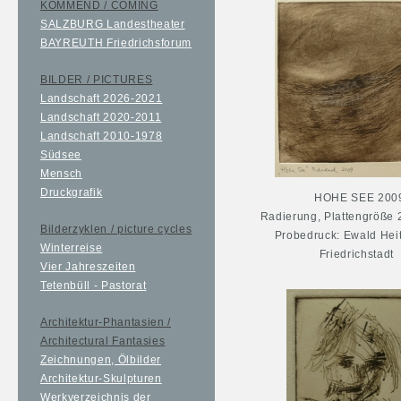
KOMMEND / COMING
SALZBURG Landestheater
BAYREUTH Friedrichsforum
BILDER / PICTURES
Landschaft 2026-2021
Landschaft 2020-2011
Landschaft 2010-1978
Südsee
Mensch
Druckgrafik
HOHE SEE 200
Radierung, Plattengröße 
Bilderzyklen / picture cycles
Probedruck: Ewald Hei
Winterreise
Friedrichstadt
Vier Jahreszeiten
Tetenbüll - Pastorat
Architektur-Phantasien /
Architectural Fantasies
Zeichnungen, Ölbilder
Architektur-Skulpturen
Werkverzeichnis der