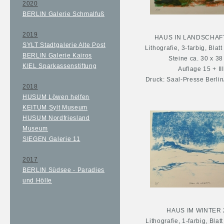
2020
BERLIN Galerie Schmalfuß
2019
HAUS IN LANDSCHAFT 
SYLT Stadtgalerie Alte Post
Lithografie, 3-farbig, Blat
BERLIN Galerie Kairos
Steine ca. 30 x 3
KIEL Sparkassenstiftung
Auflage 15 + III
Druck: Saal-Presse Berli
2018
HUSUM Löwen helfen
KEITUM Sylt Museum
HUSUM Nordfriesland
Museum
SIEGEN Galerie 11
2017
BERLIN Südsee - Paradies
und Hölle
HAUS IM WINTER 
Lithografie, 1-farbig, Blat