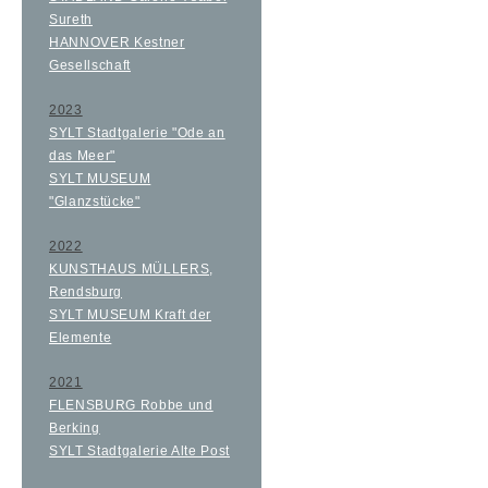
Sureth
HANNOVER Kestner
Gesellschaft
2023
SYLT Stadtgalerie "Ode an
das Meer"
SYLT MUSEUM
"Glanzstücke"
2022
KUNSTHAUS MÜLLERS,
Rendsburg
SYLT MUSEUM Kraft der
Elemente
2021
FLENSBURG Robbe und
Berking
SYLT Stadtgalerie Alte Post