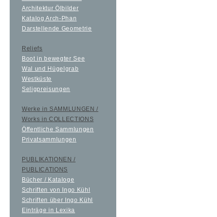
Architektur Ölbilder
Katalog Arch-Phan
Darstellende Geometrie
Reliefs
Boot in bewegter See
Wal und Hügelgrab
Westküste
Seligpreisungen
Werke in SAMMLUNGEN /
Works in COLLECTIONS
Öffentliche Sammlungen
Privatsammlungen
PUBLIKATIONEN /
PUBLICATIONS
Bücher / Kataloge
Schriften von Ingo Kühl
Schriften über Ingo Kühl
Einträge in Lexika