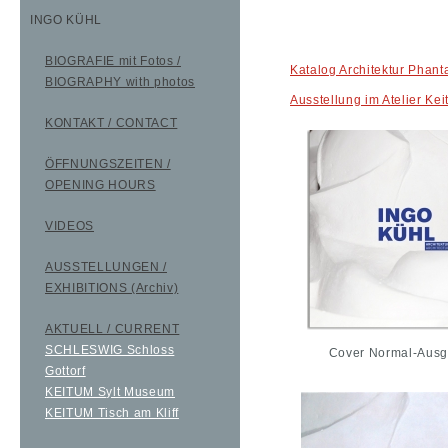
INGO KÜHL
BIOGRAFIE mit Fotos /
Katalog Architektur Phanta
BIOGRAPHY with photos
Ausstellung im Atelier Ke
KONTAKT / CONTACT
ÖFFNUNGSZEITEN /
OPENING HOURS
VIDEOS
AUSSTELLUNGEN /
EXHIBITIONS (Archiv)
AKTUELL / CURRENT
SCHLESWIG Schloss
Cover Normal-Aus
Gottorf
KEITUM Sylt Museum
KEITUM Tisch am Kliff