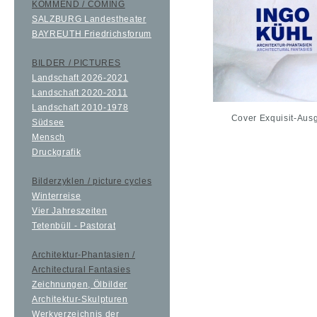
KOMMEND / COMING
SALZBURG Landestheater
BAYREUTH Friedrichsforum
BILDER / PICTURES
Landschaft 2026-2021
Landschaft 2020-2011
Landschaft 2010-1978
Cover Exquisit-Au
Südsee
Mensch
Druckgrafik
Bilderzyklen / picture cycles
Winterreise
Vier Jahreszeiten
Tetenbüll - Pastorat
Architektur-Phantasien /
Architectural Fantasies
Zeichnungen, Ölbilder
Architektur-Skulpturen
Werkverzeichnis der