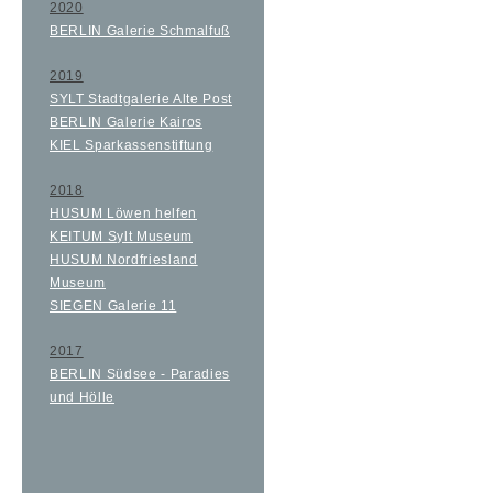
2020
BERLIN Galerie Schmalfuß
2019
SYLT Stadtgalerie Alte Post
BERLIN Galerie Kairos
KIEL Sparkassenstiftung
2018
HUSUM Löwen helfen
KEITUM Sylt Museum
HUSUM Nordfriesland
Museum
SIEGEN Galerie 11
2017
BERLIN Südsee - Paradies
und Hölle