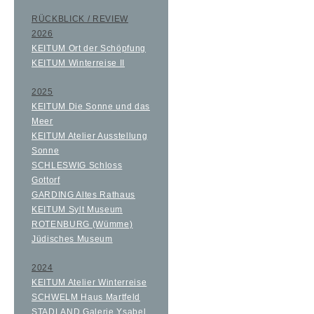
RÜCKBLICK / REVIEW
2026
KEITUM Ort der Schöpfung
KEITUM Winterreise II
2025
KEITUM Die Sonne und das
Meer
KEITUM Atelier Ausstellung
Sonne
SCHLESWIG Schloss
Gottorf
GARDING Altes Rathaus
KEITUM Sylt Museum
ROTENBURG (Wümme)
Jüdisches Museum
2024
KEITUM Atelier Winterreise
SCHWELM Haus Martfeld
STADLAND Galerie Ysabel