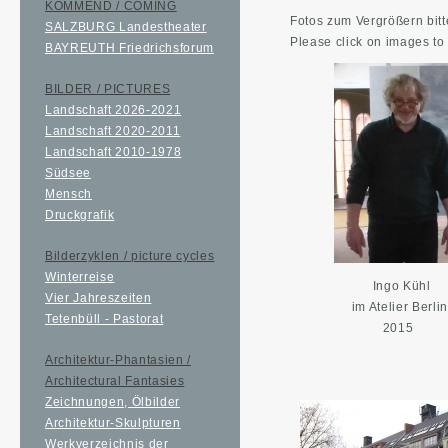
KOMMEND / COMING
Fotos zum Vergrößern bitt
SALZBURG Landestheater
Please click on images to
BAYREUTH Friedrichsforum
BILDER / PICTURES
Landschaft 2026-2021
Landschaft 2020-2011
Landschaft 2010-1978
Südsee
Mensch
Druckgrafik
Bilderzyklen / picture cycles
Winterreise
Ingo Kühl
Vier Jahreszeiten
im Atelier Berli
Tetenbüll - Pastorat
2015
Architektur-Phantasien /
Architectural Fantasies
Zeichnungen, Ölbilder
Architektur-Skulpturen
Werkverzeichnis der