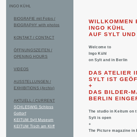
INGO KÜHL
BIOGRAFIE mit Fotos /
WILLKOMMEN 
BIOGRAPHY with photos
INGO KÜHL
AUF SYLT UND
KONTAKT / CONTACT
Welcome to
ÖFFNUNGSZEITEN /
Ingo Kühl
OPENING HOURS
on Sylt and in Berlin
VIDEOS
DAS ATELIER I
SYLT IST GEÖ
AUSSTELLUNGEN /
+
EXHIBITIONS (Archiv)
DAS BILDER-M
BERLIN EINGE
AKTUELL / CURRENT
SCHLESWIG Schloss
The studio in Keitum on t
Gottorf
Sylt is open
KEITUM Sylt Museum
+
KEITUM Tisch am Kliff
The Picture magazine in 