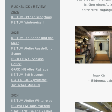
ist über einen Auf
RÜCKBLICK / REVIEW
barrierefrei zugäng
2026
KEITUM Ort der Schöpfung
KEITUM Winterreise II
2025
KEITUM Die Sonne und das
Meer
KEITUM Atelier Ausstellung
Sonne
SCHLESWIG Schloss
Gottorf
GARDING Altes Rathaus
KEITUM Sylt Museum
Ingo Kühl
ROTENBURG (Wümme)
im Bildermagazi
Jüdisches Museum
2024
KEITUM Atelier Winterreise
SCHWELM Haus Martfeld
STADLAND Galerie Ysabel