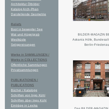
Architektur Ölbilder
Katalog Arch-Phan
Darstellende Geometrie
Reliefs
Boot in bewegter See
Wal und Hügelgrab
BILDER-MAGAZIN B
Westküste
Askania Höfe, Bundesal
Seligpreisungen
Berlin-Friedena
Werke in SAMMLUNGEN /
Works in COLLECTIONS
Öffentliche Sammlungen
Privatsammlungen
PUBLIKATIONEN /
PUBLICATIONS
Bücher / Kataloge
Schriften von Ingo Kühl
Schriften über Ingo Kühl
Einträge in Lexika
Das BILDER-MAGAZIN